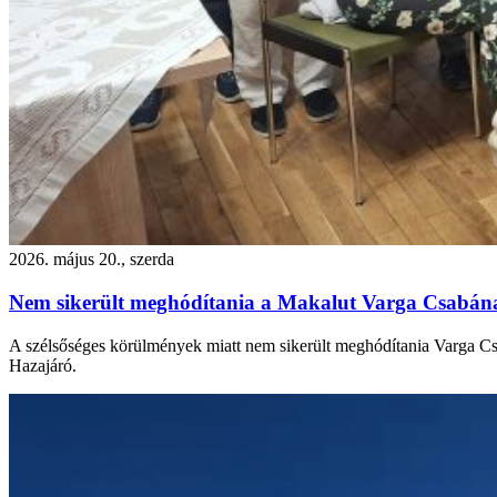
2026. május 20., szerda
Nem sikerült meghódítania a Makalut Varga Csabá
A szélsőséges körülmények miatt nem sikerült meghódítania Varga Cs
Hazajáró.