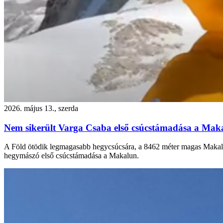
2026. május 13., szerda
Nem sikerült Varga Csaba első csúcstámadása a Ma
A Föld ötödik legmagasabb hegycsúcsára, a 8462 méter magas Makalura
hegymászó első csúcstámadása a Makalun.