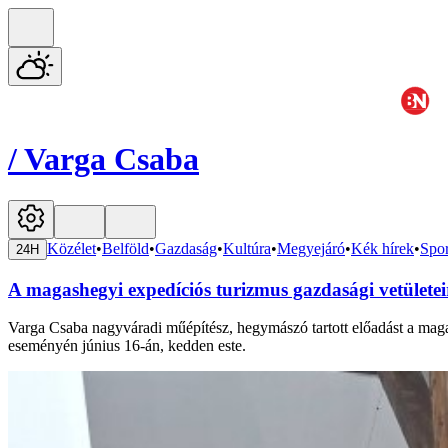
/
Varga Csaba
Közélet
•
Belföld
•
Gazdaság
•
Kultúra
•
Megyejáró
•
Kék hírek
•
Spor
24H
A magashegyi expedíciós turizmus gazdasági vetülete
Varga Csaba nagyváradi műépítész, hegymászó tartott előadást a ma
eseményén június 16-án, kedden este.