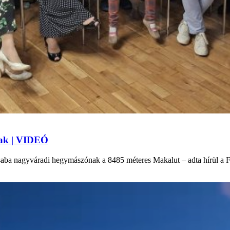
nak | VIDEÓ
aba nagyváradi hegymászónak a 8485 méteres Makalut – adta hírül a Fa