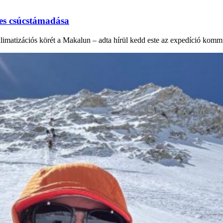
es csúcstámadása
klimatizációs körét a Makalun – adta hírül kedd este az expedíció ko