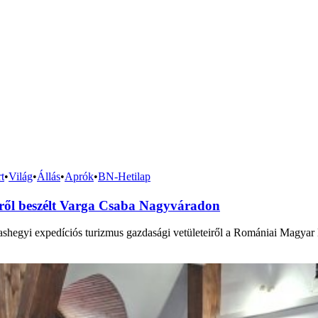
t
•
Világ
•
Állás
•
Aprók
•
BN-Hetilap
iről beszélt Varga Csaba Nagyváradon
gashegyi expedíciós turizmus gazdasági vetületeiről a Romániai Mag