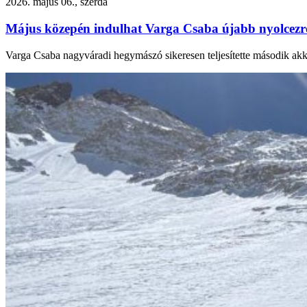
2026. május 06., szerda
Május közepén indulhat Varga Csaba újabb nyolcezr
Varga Csaba nagyváradi hegymászó sikeresen teljesítette második ak