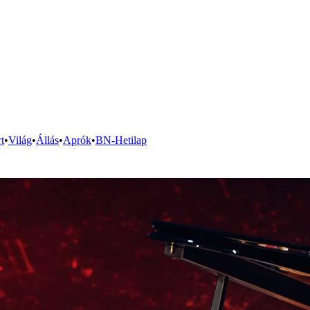
t
•
Világ
•
Állás
•
Aprók
•
BN-Hetilap