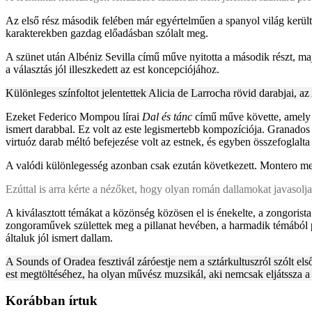
Az első rész második felében már egyértelműen a spanyol világ kerül
karakterekben gazdag előadásban szólalt meg.
A szünet után Albéniz Sevilla című műve nyitotta a második részt, 
a választás jól illeszkedett az est koncepciójához.
Különleges színfoltot jelentettek Alicia de Larrocha rövid darabjai, az
Ezeket Federico Mompou lírai
Dal és tánc
című műve követte, amely 
ismert darabbal. Ez volt az este legismertebb kompozíciója. Granados
virtuóz darab méltó befejezése volt az estnek, és egyben összefoglalta
A valódi különlegesség azonban csak ezután következett. Montero megs
Ezúttal is arra kérte a nézőket, hogy olyan román dallamokat javasolj
A kiválasztott témákat a közönség közösen el is énekelte, a zongorista
zongoraművek születtek meg a pillanat hevében, a harmadik témából ped
általuk jól ismert dallam.
A Sounds of Oradea fesztivál záróestje nem a sztárkultuszról szólt el
est megtöltéséhez, ha olyan művész muzsikál, aki nemcsak eljátssza a 
Korábban írtuk