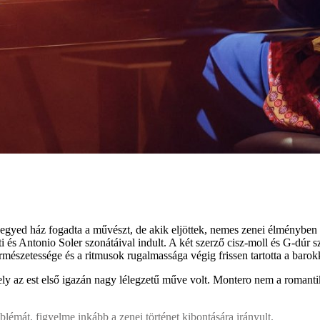
egyed ház fogadta a művészt, de akik eljöttek, nemes zenei élményben r
ti és Antonio Soler szonátáival indult. A két szerző cisz-moll és G-dúr
mészetessége és a ritmusok rugalmassága végig frissen tartotta a baro
y az est első igazán nagy lélegzetű műve volt. Montero nem a romantiku
lémát, figyelme inkább a zenei történet kibontására irányult.