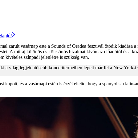
 Napló!
al zárult vasárnap este a Sounds of Oradea fesztivál ötödik kiadása 
stet. A műfaj különös és kölcsönös bizalmat kíván az előadótól és a kö
 kivételes színpadi jelenlétre is szükség van.
 a világ legjelentősebb koncerttermeiben lépett már fel a New York-i 
ott, és a vasárnapi estén is érzékeltette, hogy a spanyol s a latin-amer