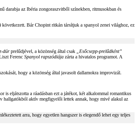
ű darabja az Ibéria zongoraszvitből színekben, ritmusokban és
)
következett. Bár Chopint ritkán társítjuk a spanyol zenei világhoz, ez
z-dúr
prelűdjével, a közönség által csak
„Esőcsepp-prelűdként”
Liszt Ferenc
Spanyol rapszódiája
zárta a hivatalos programot. A
zokását, hogy a közönség által javasolt dallamokra improvizál.
r is eljátszotta a ráadásban ezt a játékot, két alkalommal romantikus
ív hallgatókból aktív megfigyelői lettek annak, hogy mivé alakul az
ékeztetett arra, hogy egyetlen hangszer is elegendő lehet egy teljes