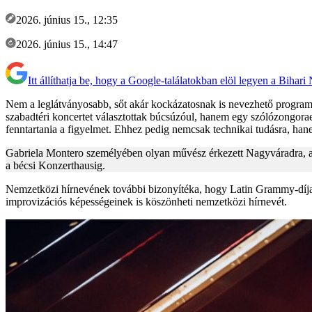
2026. június 15., 12:35
2026. június 15., 14:47
Itt állíthatja be, hogy a Google-találatokban elöl legyen a Bihari
Nem a leglátványosabb, sőt akár kockázatosnak is nevezhető programm
szabadtéri koncertet választottak búcsúzóul, hanem egy szólózongorae
fenntartania a figyelmet. Ehhez pedig nemcsak technikai tudásra, hanem
Gabriela Montero személyében olyan művész érkezett Nagyváradra, aki
a bécsi Konzerthausig.
Nemzetközi hírnevének további bizonyítéka, hogy Latin Grammy-díjast kap
improvizációs képességeinek is köszönheti nemzetközi hírnevét.