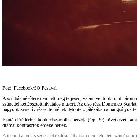
Fotó: Facebook/SO Festival
A színház nézőtere nem telt meg teljesen, valamivel több mint háromn
szünettel kettéosztott hivatalos műsort. Az első rész Domenico Scarlat
nagyobb zenei ív részei lennének. Montero játékában a hangsúlyok ter
Ezután Frédéric Chopin cisz-moll scherzója (Op. 39) következett, amel
drámai kontrasztok érdekelhették.
A technikai nehézségek leküzdése láthatóan nem jelentett számára prob