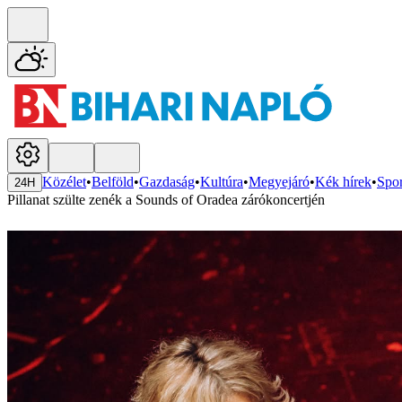
Közélet
•
Belföld
•
Gazdaság
•
Kultúra
•
Megyejáró
•
Kék hírek
•
Spor
24H
Pillanat szülte zenék a Sounds of Oradea zárókoncertjén