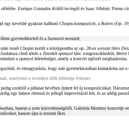
t előtérbe. Enrique Granados
Költői keringői
és Isaac Albéniz
Triana
cím
majd egy kevésbé gyakran hallható Chopin-kompozíció, a
Bolero (Op. 19
Álom gyermekkorból
és a
Szomorú menüett
.
után ismét Chopin került a középpontba az
op. 28-as sorozat híres Des
 Andaluza című tétele a
Tizenkét spanyol tánc
zongoraciklusból, illetve 
 mindazt a spanyol ihletettséget, amely a koncert egészét meghatározta.
zólalt, és elmagyarázta, hogy már gyermekkorában kialakította azt a s
anak, amelyeket a teremben ülők többsége felismer.
 pedig ezekből a pillanat hevében épített fel új kompozíciókat. Háromszo
ig egy latinos ritmusú és jellegű improvizáció lett, és az addig passz
sősorban, hanem a zene közvetlenségéről. Gabriela Montero koncertje eml
műveket, hanem újra is teremti őket.