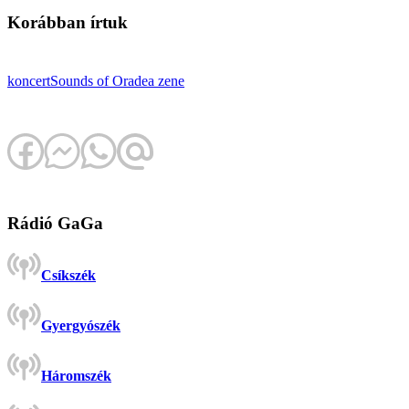
Korábban írtuk
koncert
Sounds of Oradea
zene
Rádió GaGa
Csíkszék
Gyergyószék
Háromszék