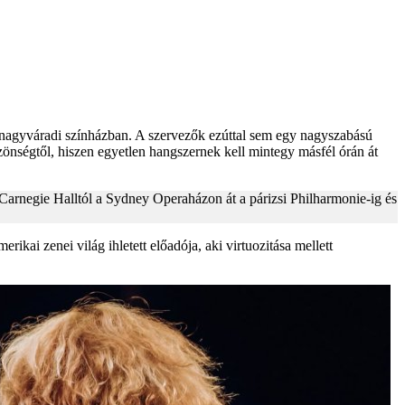
a nagyváradi színházban. A szervezők ezúttal sem egy nagyszabású
zönségtől, hiszen egyetlen hangszernek kell mintegy másfél órán át
Carnegie Halltól a Sydney Operaházon át a párizsi Philharmonie-ig és
ikai zenei világ ihletett előadója, aki virtuozitása mellett