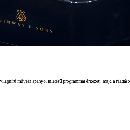
 világhírű művész spanyol ihletésű programmal érkezett, majd a ráadáso