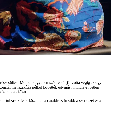
észesültek. Montero egyetlen szó nélkül játszotta végig az egy
 szonátái megszakítás nélkül követték egymást, mintha egyetlen
kk kompozíciókat.
s túlzások felől közelített a darabhoz, inkább a szerkezet és a