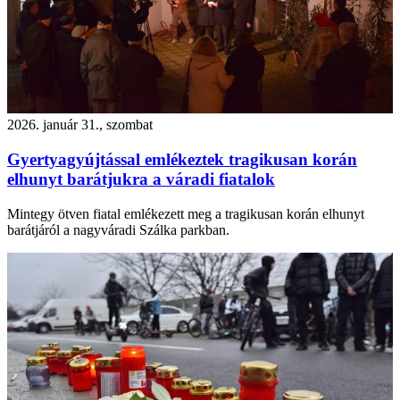
2026. január 31., szombat
Gyertyagyújtással emlékeztek tragikusan korán
elhunyt barátjukra a váradi fiatalok
Mintegy ötven fiatal emlékezett meg a tragikusan korán elhunyt
barátjáról a nagyváradi Szálka parkban.