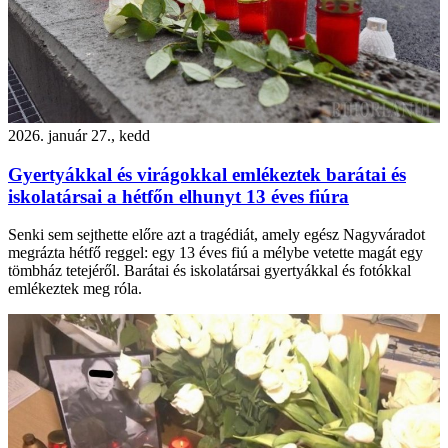
2026. január 27., kedd
Gyertyákkal és virágokkal emlékeztek barátai és
iskolatársai a hétfőn elhunyt 13 éves fiúra
Senki sem sejthette előre azt a tragédiát, amely egész Nagyváradot
megrázta hétfő reggel: egy 13 éves fiú a mélybe vetette magát egy
tömbház tetejéről. Barátai és iskolatársai gyertyákkal és fotókkal
emlékeztek meg róla.