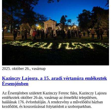
2025. október 26., vasárnap
Kazinczy Lajosra, a 15. aradi vértanúra emlékeztek
Érsemjénben
Az Érsemjénben született Kazinczy Ferenc fiára, Kazinczy Lajosra
emlékeztek október 26-án, vasárnap az érmelléki településen,
halálának 176. évfordulóján. A rendezvény a művelődési házban
kezdődött, és koszorúzással folytatódott a szoborparkban.