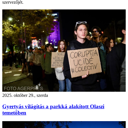
szervezőjét.
2025. október 29., szerda
Gyertyás világítás a parkká alakított Olaszi
temetőben