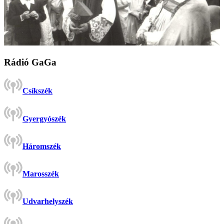
Rádió GaGa
Csíkszék
Gyergyószék
Háromszék
Marosszék
Udvarhelyszék