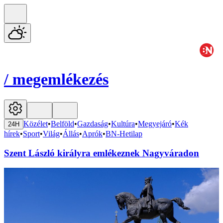
/
megemlékezés
Közélet
•
Belföld
•
Gazdaság
•
Kultúra
•
Megyejáró
•
Kék
24H
hírek
•
Sport
•
Világ
•
Állás
•
Aprók
•
BN-Hetilap
Szent László királyra emlékeznek Nagyváradon