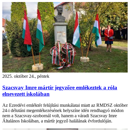
2025. október 24., péntek
Szacsvay Imre mártír jegyzőre emlékeztek a róla
elnevezett iskolában
Az Ezredévi emléktér felújítási munkálatai miatt az RMDSZ október
24-i délutáni megemlékezésének helyszíne idén rendhagyó módon
nem a Szacsvay-szobornál volt, hanem a váradi Szacsvay Imre
Általános Iskolában, a mártír jegyző halálának évfordulóján.