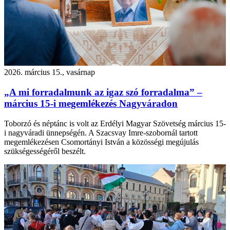
2026. március 15., vasárnap
„A mi forradalmunk az igaz szó forradalma” –
március 15-i megemlékezés Nagyváradon
Toborzó és néptánc is volt az Erdélyi Magyar Szövetség március 15-
i nagyváradi ünnepségén. A Szacsvay Imre-szobornál tartott
megemlékezésen Csomortányi István a közösségi megújulás
szükségességéről beszélt.