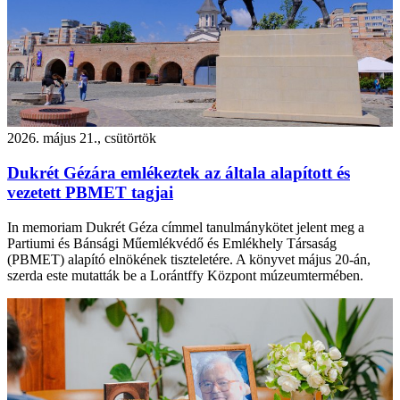
2026. május 21., csütörtök
Dukrét Gézára emlékeztek az általa alapított és
vezetett PBMET tagjai
In memoriam Dukrét Géza címmel tanulmánykötet jelent meg a
Partiumi és Bánsági Műemlékvédő és Emlékhely Társaság
(PBMET) alapító elnökének tiszteletére. A könyvet május 20-án,
szerda este mutatták be a Lorántffy Központ múzeumtermében.