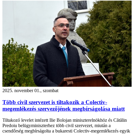
2025. november 01., szombat
Több civil szervezet is tiltakozik a Colectiv-
megemlékezés szervezőjének megbírságolása miatt
Tiltakozó levelet intézett Ilie Bolojan miniszterelnökhöz és Cătălin
Predoiu belügyminiszterhez több civil szervezet, miután a
csendőrség megbírságolta a bukaresti Colectiv-megemlékezés egyik