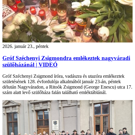
2026. január 23., péntek
Gróf Széchenyi Zsigmondra emlékeztek nagyváradi
szülőházánál | VIDEÓ
Gróf Széchenyi Zsigmond íróra, vadászra és utazóra emlékeztek
születésének 128. évfordulója alkalmából január 23-án, péntek
délután Nagyváradon, a Ritoók Zsigmond (George Enescu) utca 17.
szám alatt levő szülőháza falán található emléktáblánál.