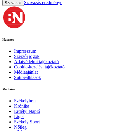
Szavazás eredménye
Szavazok
Hasznos
Impresszum
Szerzői jogok
Adatvédelmi tájékoztató
Cookie-kezelési tájékoztató
Médiaajánlat
Sütibeállítások
Médiatér
Székelyhon
Krónika
Erdélyi Napló
Liget
Székely Sport
Nőileg