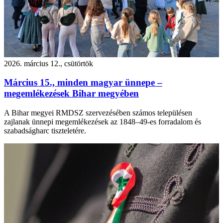
2026. március 12., csütörtök
Március 15., minden magyar ünnepe –
megemlékezések Bihar megyében
A Bihar megyei RMDSZ szervezésében számos településen
zajlanak ünnepi megemlékezések az 1848–49-es forradalom és
szabadságharc tiszteletére.