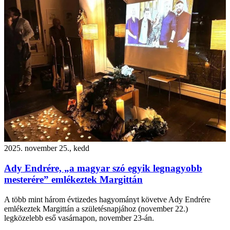
2025. november 25., kedd
Ady Endrére, „a magyar szó egyik legnagyobb
mesterére” emlékeztek Margittán
A több mint három évtizedes hagyományt követve Ady Endrére
emlékeztek Margittán a születésnapjához (november 22.)
legközelebb eső vasárnapon, november 23-án.