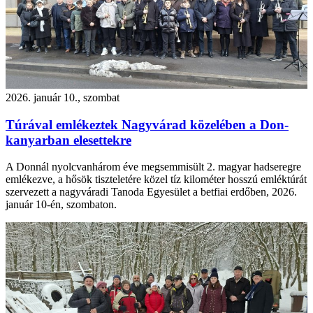
2026. január 10., szombat
Túrával emlékeztek Nagyvárad közelében a Don-
kanyarban elesettekre
A Donnál nyolcvanhárom éve megsemmisült 2. magyar hadseregre
emlékezve, a hősök tiszteletére közel tíz kilométer hosszú emléktúrát
szervezett a nagyváradi Tanoda Egyesület a betfiai erdőben, 2026.
január 10-én, szombaton.